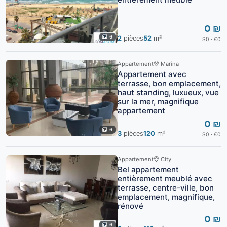
0 ₪
6
2
pièces
52
m²
$0 · €0
Appartement
Marina
Appartement avec
terrasse, bon emplacement,
haut standing, luxueux, vue
sur la mer, magnifique
appartement
0 ₪
6
3
pièces
120
m²
$0 · €0
Appartement
City
Bel appartement
entièrement meublé avec
terrasse, centre-ville, bon
emplacement, magnifique,
rénové
0 ₪
6