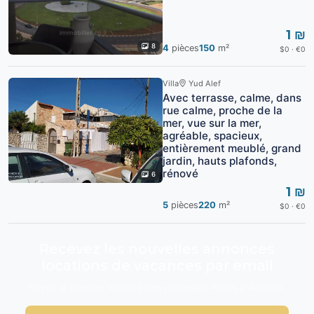
1 ₪
8
4
pièces
150
m²
$0 · €0
Villa
Yud Alef
Avec terrasse, calme, dans
rue calme, proche de la
mer, vue sur la mer,
agréable, spacieux,
entièrement meublé, grand
jardin, hauts plafonds,
rénové
6
1 ₪
5
pièces
220
m²
$0 · €0
Recevez les nouvelles annonces
locations de vacances par email
Soyez le premier informé des nouveaux biens à Ashdod.