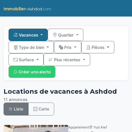
Immobilier-
Ashdod
.com
Vacances
Quartier
Type de bien
Prix
Pièces
Surface
Plus récentes
Créer une alerte
Locations de vacances à Ashdod
11 annonces
Liste
Carte
Appartement
Yud Alef