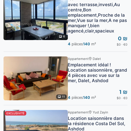
avec terrasse,investi,Au
centre,Bon
emplacement,Proche de la
mer,Vue sur la mer,A ne pas
manquer !,bien
agencé,clair,spacieux
6
0 ₪
4
pièces
140
m²
$0 · €0
Appartement
Dalet
Emplacement idéal !
Location saisonnière, grand
4 pièces avec vue sur la
mer, Dalet, Ashdod
1 ₪
11
4
pièces
140
m²
$0 · €0
Appartement
Yud Zayin
EXCLUSIVITÉ
Location saisonnière dans
la résidence Costa Del Sol,
Ashdod