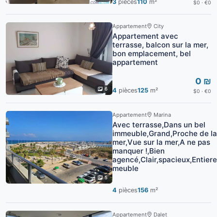
3
pièces
110
m²
$0 · €0
Appartement
City
Appartement avec
terrasse, balcon sur la mer,
bon emplacement, bel
appartement
0 ₪
6
4
pièces
125
m²
$0 · €0
Appartement
Marina
Avec terrasse,Dans un bel
immeuble,Grand,Proche de la
mer,Vue sur la mer,A ne pas
manquer !,Bien
agencé,Clair,spacieux,Entier
meuble
5
4
pièces
156
m²
Appartement
Dalet