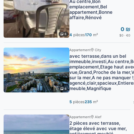
Au centre,Bon
emplacement,Bel
appartement,Bonne
affaire,Rénové
0 ₪
6
4
pièces
170
m²
$0 · €0
Appartement
City
avec terrasse,dans un bel
immeuble,investi,Au centre,
emplacement,Etage haut ave
vue,Grand,Proche de la mer,
sur la mer,A ne pas manquer !
agencé,clair,spacieux,Entier
meuble,Magnifique
6
5
pièces
235
m²
Appartement
Alef
2 pièces avec terrasse,
étage élevé avec vue mer,
entièrement meublé