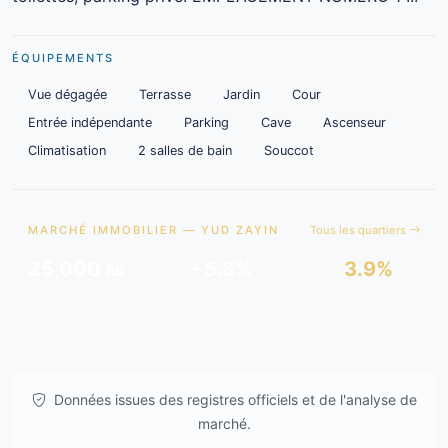
ÉQUIPEMENTS
Vue dégagée
Terrasse
Jardin
Cour
Entrée indépendante
Parking
Cave
Ascenseur
Climatisation
2 salles de bain
Souccot
MARCHÉ IMMOBILIER — YUD ZAYIN
Tous les quartiers
25,000 ₪
+5.8%
3.9%
Moy./m²
Tendance 12m
Rendement est.
Données issues de
gov.il
& analyses de marché.
Données issues des registres officiels et de l'analyse de
marché.