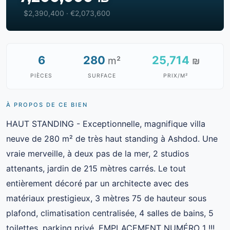
$2,390,400 · €2,073,600
6
280
25,714
m²
₪
PIÈCES
SURFACE
PRIX/M²
À PROPOS DE CE BIEN
HAUT STANDING - Exceptionnelle, magnifique villa
neuve de 280 m² de très haut standing à Ashdod. Une
vraie merveille, à deux pas de la mer, 2 studios
attenants, jardin de 215 mètres carrés. Le tout
entièrement décoré par un architecte avec des
matériaux prestigieux, 3 mètres 75 de hauteur sous
plafond, climatisation centralisée, 4 salles de bains, 5
toilettes, parking privé. EMPLACEMENT NUMÉRO 1 !!!