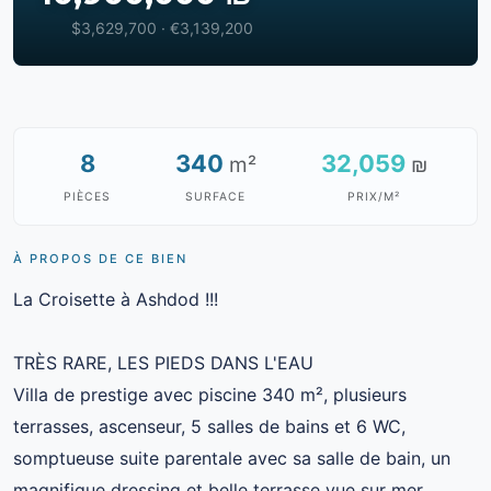
$3,629,700 · €3,139,200
8
340
32,059
m²
₪
PIÈCES
SURFACE
PRIX/M²
À PROPOS DE CE BIEN
La Croisette à Ashdod !!!
TRÈS RARE, LES PIEDS DANS L'EAU
Villa de prestige avec piscine 340 m², plusieurs
terrasses, ascenseur, 5 salles de bains et 6 WC,
somptueuse suite parentale avec sa salle de bain, un
magnifique dressing et belle terrasse vue sur mer,