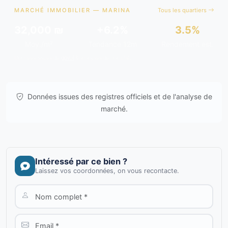
MARCHÉ IMMOBILIER — MARINA
Tous les quartiers
32,000 ₪
+6.2%
3.5%
Moy./m²
Tendance 12m
Rendement est.
Données issues de
gov.il
& analyses de marché.
Données issues des registres officiels et de l'analyse de
marché.
Intéressé par ce bien ?
Laissez vos coordonnées, on vous recontacte.