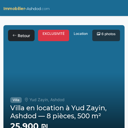
Immobilier-
Ashdod
.com
EXCLUSIVITÉ
Location
6 photos
Retour
Yud Zayin, Ashdod
Villa
Villa en location à Yud Zayin,
Ashdod — 8 pièces, 500 m²
25,900 ₪