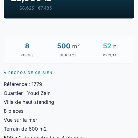
$8,625 · €7,485
8
500
52
m²
₪
PIÈCES
SURFACE
PRIX/M²
À PROPOS DE CE BIEN
Référence : 1779
Quartier : Youd Zain
Villa de haut standing
8 pièces
Vue sur la mer
Terrain de 600 m2
500 m2 de construit sur 4 étages