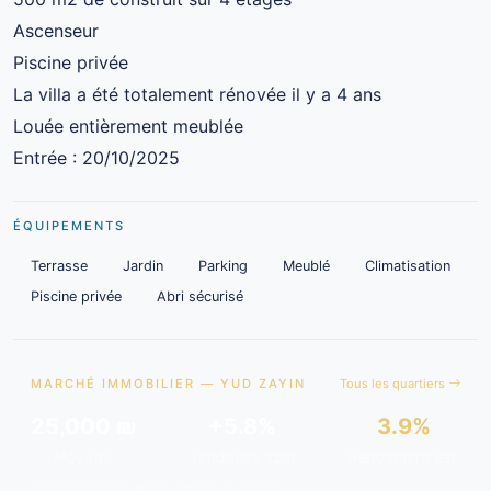
Ascenseur
Piscine privée
La villa a été totalement rénovée il y a 4 ans
Louée entièrement meublée
Entrée : 20/10/2025
ÉQUIPEMENTS
Terrasse
Jardin
Parking
Meublé
Climatisation
Piscine privée
Abri sécurisé
MARCHÉ IMMOBILIER — YUD ZAYIN
Tous les quartiers
25,000 ₪
+5.8%
3.9%
Moy./m²
Tendance 12m
Rendement est.
Données issues de
gov.il
& analyses de marché.