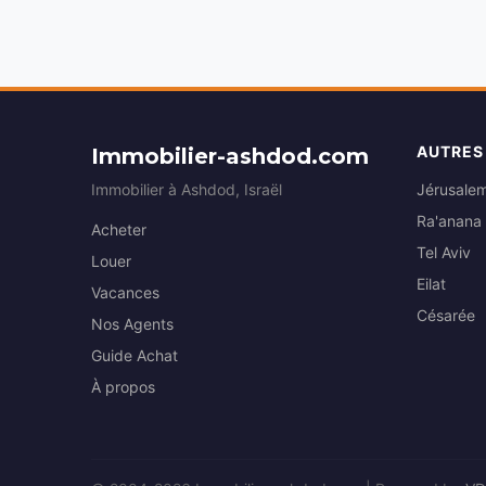
AUTRES
Immobilier-ashdod.com
Immobilier à Ashdod, Israël
Jérusale
Ra'anana
Acheter
Tel Aviv
Louer
Eilat
Vacances
Césarée
Nos Agents
Guide Achat
À propos