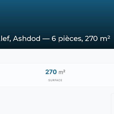
Alef, Ashdod — 6 pièces, 270 m²
270
m²
SURFACE