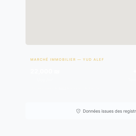
MARCHÉ IMMOBILIER — YUD ALEF
22,000 ₪
Moy./m²
Ten
Données issues de
gov.il
& analyses de marché.
Données issues des registre