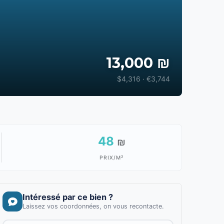
13,000 ₪
$4,316 · €3,744
48
₪
PRIX/M²
Intéressé par ce bien ?
Laissez vos coordonnées, on vous recontacte.