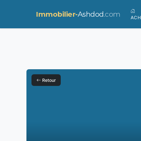
Immobilier-
Ashdod
.com
ACH
Retour