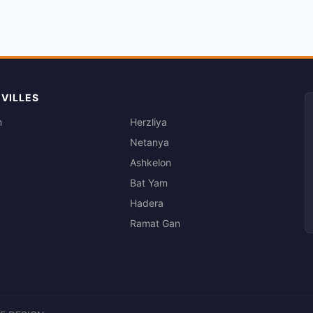
 VILLES
m
Herzliya
Netanya
Ashkelon
Bat Yam
Hadera
Ramat Gan