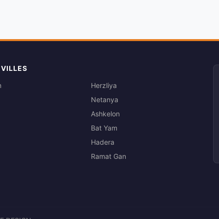
 VILLES
m
Herzliya
Netanya
Ashkelon
Bat Yam
Hadera
Ramat Gan