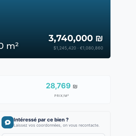
3,740,000 ₪
30 m²
$1,245,420 · €1,080,860
28,769
₪
PRIX/M²
Intéressé par ce bien ?
Laissez vos coordonnées, on vous recontacte.