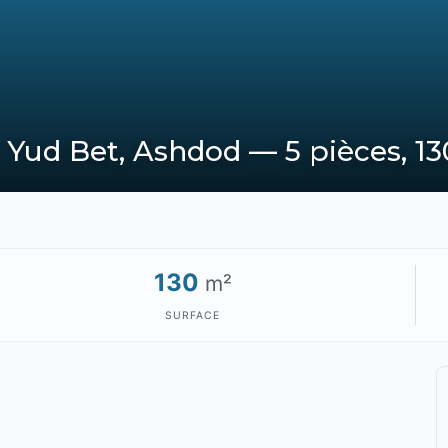
à Yud Bet, Ashdod — 5 pièces, 1
130
m²
SURFACE