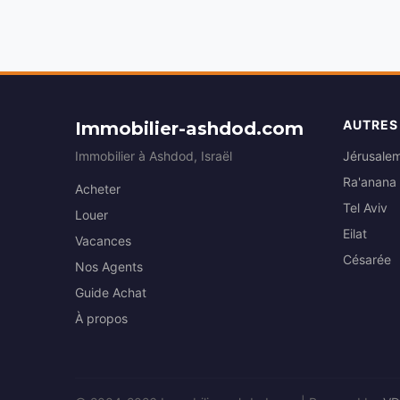
AUTRES
Immobilier-ashdod.com
Immobilier à Ashdod, Israël
Jérusale
Ra'anana
Acheter
Tel Aviv
Louer
Eilat
Vacances
Césarée
Nos Agents
Guide Achat
À propos