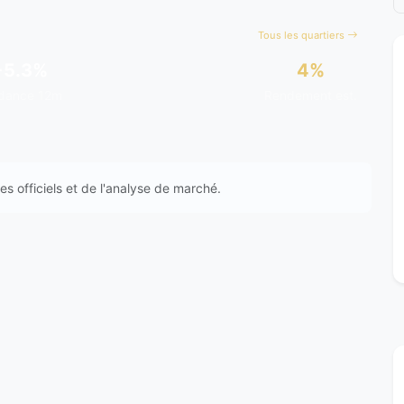
Tous les quartiers
+5.3%
4%
dance 12m
Rendement est.
s officiels et de l'analyse de marché.