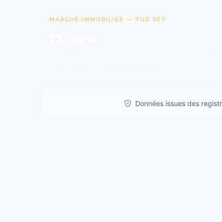
MARCHÉ IMMOBILIER — YUD BET
23,500 ₪
Moy./m²
Ten
Données issues de
gov.il
& analyses de marché.
Données issues des registre