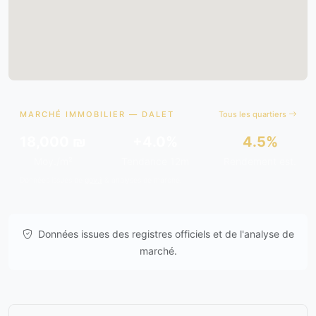
MARCHÉ IMMOBILIER — DALET
Tous les quartiers
18,000 ₪
+4.0%
4.5%
Moy./m²
Tendance 12m
Rendement est.
Données issues de
gov.il
& analyses de marché.
Données issues des registres officiels et de l'analyse de
marché.