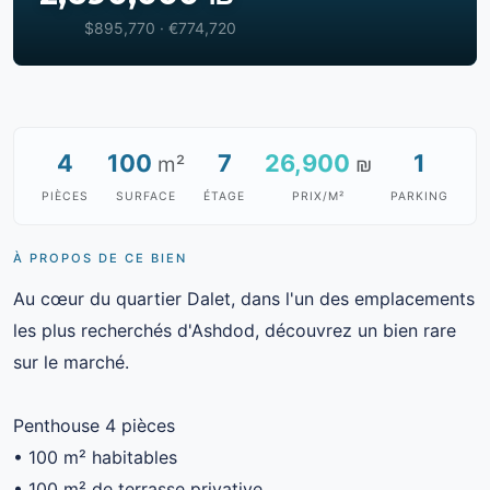
$895,770 · €774,720
4
100
7
26,900
1
m²
₪
PIÈCES
SURFACE
ÉTAGE
PRIX/M²
PARKING
À PROPOS DE CE BIEN
Au cœur du quartier Dalet, dans l'un des emplacements
les plus recherchés d'Ashdod, découvrez un bien rare
sur le marché.
Penthouse 4 pièces
• 100 m² habitables
• 100 m² de terrasse privative