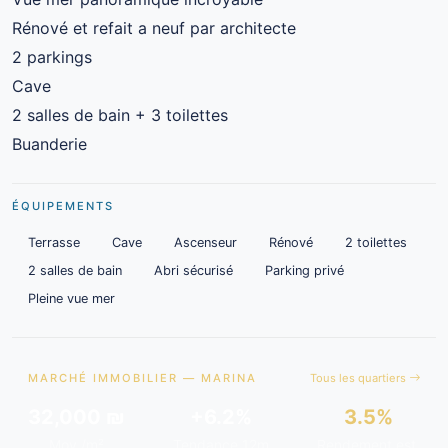
Rénové et refait a neuf par architecte
2 parkings
Cave
2 salles de bain + 3 toilettes
Buanderie
ÉQUIPEMENTS
Terrasse
Cave
Ascenseur
Rénové
2 toilettes
2 salles de bain
Abri sécurisé
Parking privé
Pleine vue mer
MARCHÉ IMMOBILIER — MARINA
Tous les quartiers
32,000 ₪
+6.2%
3.5%
Moy./m²
Tendance 12m
Rendement est.