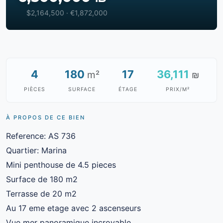
$2,164,500 · €1,872,000
4
180
17
36,111
m²
₪
PIÈCES
SURFACE
ÉTAGE
PRIX/M²
À PROPOS DE CE BIEN
Reference: AS 736
Quartier: Marina
Mini penthouse de 4.5 pieces
Surface de 180 m2
Terrasse de 20 m2
Au 17 eme etage avec 2 ascenseurs
Vue mer panoramique incroyable