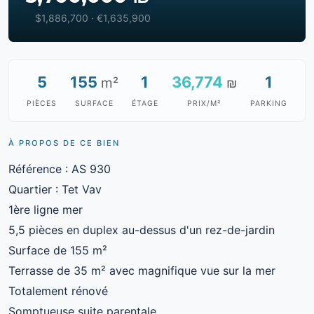
$1,886,700 · €1,635,900
5
155
1
36,774
1
m²
₪
PIÈCES
SURFACE
ÉTAGE
PRIX/M²
PARKING
À PROPOS DE CE BIEN
Référence : AS 930
Quartier : Tet Vav
1ère ligne mer
5,5 pièces en duplex au-dessus d'un rez-de-jardin
Surface de 155 m²
Terrasse de 35 m² avec magnifique vue sur la mer
Totalement rénové
Somptueuse suite parentale