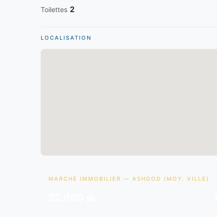
2
Toilettes
LOCALISATION
MARCHÉ IMMOBILIER — ASHDOD (MOY. VILLE)
22,000 ₪
Moy./m²
Ten