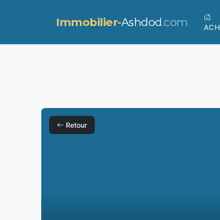
Immobilier-
Ashdod
.com
ACH
Retour