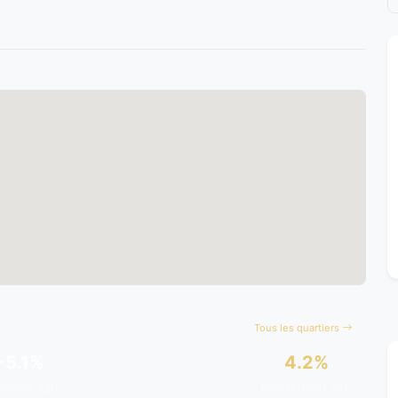
Tous les quartiers
+5.1%
4.2%
dance 12m
Rendement est.