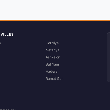
 VILLES
m
Herzliya
Netanya
Ashkelon
Bat Yam
Hadera
Ramat Gan