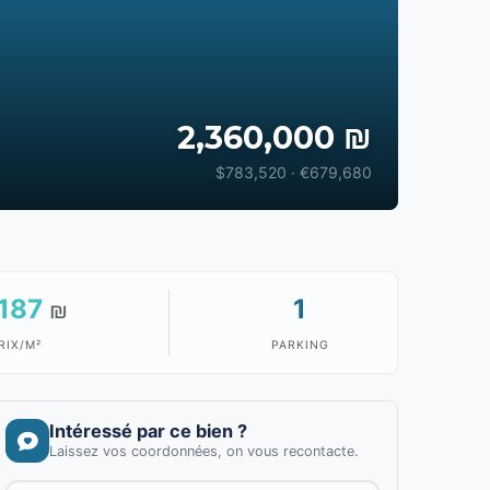
2,360,000 ₪
$783,520 · €679,680
,187
1
₪
RIX/M²
PARKING
Intéressé par ce bien ?
Laissez vos coordonnées, on vous recontacte.