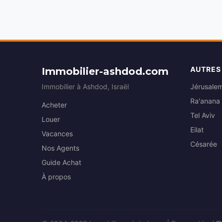
AUTRES
Immobilier-ashdod.com
Immobilier à Ashdod, Israël
Jérusale
Ra'anana
Acheter
Tel Aviv
Louer
Eilat
Vacances
Césarée
Nos Agents
Guide Achat
À propos