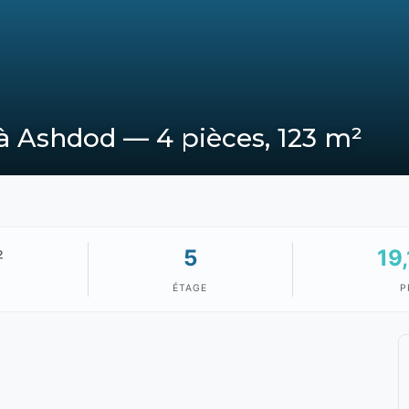
 Ashdod — 4 pièces, 123 m²
5
19
²
ÉTAGE
P