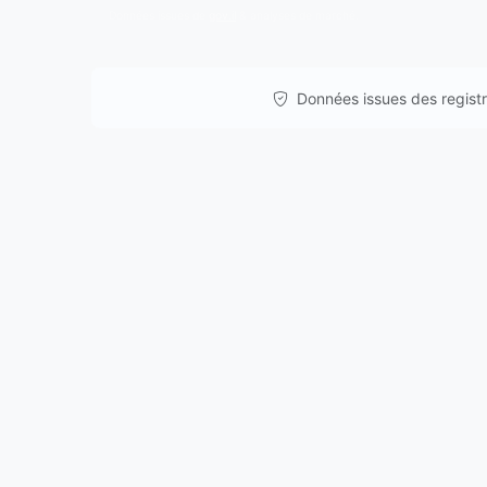
Données issues de
gov.il
& analyses de marché.
Données issues des registre