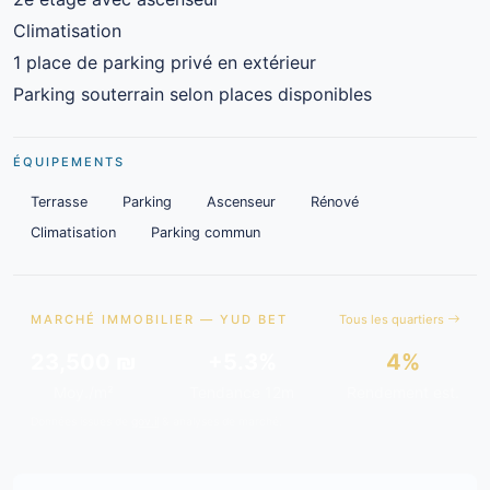
Climatisation
1 place de parking privé en extérieur
Parking souterrain selon places disponibles
ÉQUIPEMENTS
Terrasse
Parking
Ascenseur
Rénové
Climatisation
Parking commun
MARCHÉ IMMOBILIER — YUD BET
Tous les quartiers
23,500 ₪
+5.3%
4%
Moy./m²
Tendance 12m
Rendement est.
Données issues de
gov.il
& analyses de marché.