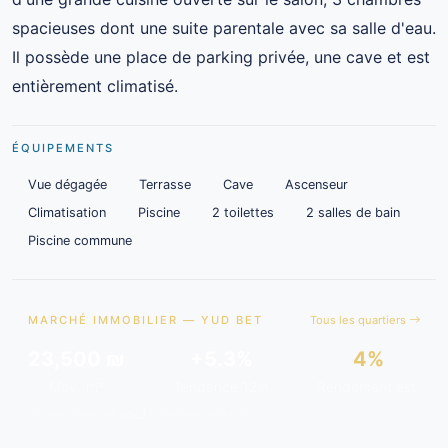
spacieuses dont une suite parentale avec sa salle d'eau.
Il possède une place de parking privée, une cave et est
entièrement climatisé.
ÉQUIPEMENTS
Vue dégagée
Terrasse
Cave
Ascenseur
Climatisation
Piscine
2 toilettes
2 salles de bain
Piscine commune
MARCHÉ IMMOBILIER — YUD BET
Tous les quartiers
23,500 ₪
+5.3%
4%
Moy./m²
Tendance 12m
Rendement est.
Données issues de
gov.il
& analyses de marché.