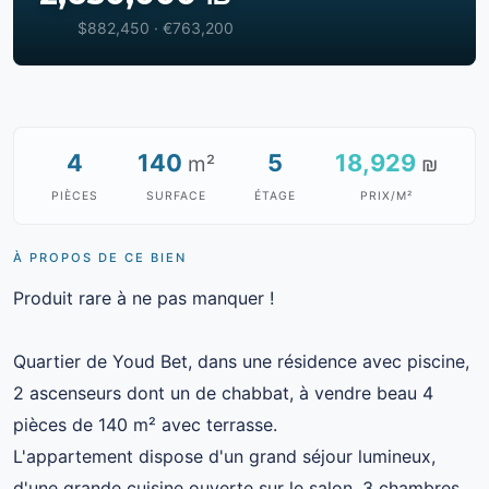
$882,450 · €763,200
4
140
5
18,929
m²
₪
PIÈCES
SURFACE
ÉTAGE
PRIX/M²
À PROPOS DE CE BIEN
Produit rare à ne pas manquer !
Quartier de Youd Bet, dans une résidence avec piscine,
2 ascenseurs dont un de chabbat, à vendre beau 4
pièces de 140 m² avec terrasse.
L'appartement dispose d'un grand séjour lumineux,
d'une grande cuisine ouverte sur le salon, 3 chambres