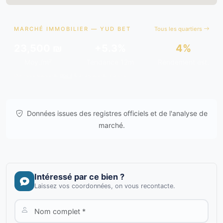
MARCHÉ IMMOBILIER — YUD BET
Tous les quartiers
23,500 ₪
+5.3%
4%
Moy./m²
Tendance 12m
Rendement est.
Données issues de
gov.il
& analyses de marché.
Données issues des registres officiels et de l'analyse de
marché.
Intéressé par ce bien ?
Laissez vos coordonnées, on vous recontacte.