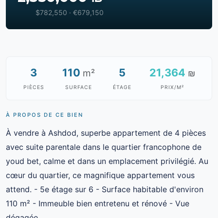
$782,550 · €679,150
3
110
5
21,364
m²
₪
PIÈCES
SURFACE
ÉTAGE
PRIX/M²
À PROPOS DE CE BIEN
À vendre à Ashdod, superbe appartement de 4 pièces
avec suite parentale dans le quartier francophone de
youd bet, calme et dans un emplacement privilégié. Au
cœur du quartier, ce magnifique appartement vous
attend. - 5e étage sur 6 - Surface habitable d'environ
110 m² - Immeuble bien entretenu et rénové - Vue
dégagée