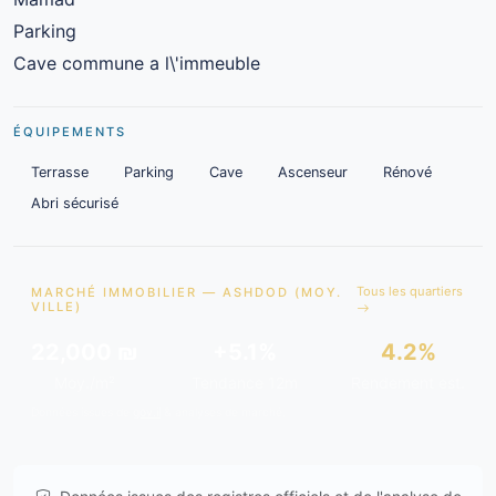
Parking
Cave commune a l\'immeuble
ÉQUIPEMENTS
Terrasse
Parking
Cave
Ascenseur
Rénové
Abri sécurisé
Tous les quartiers
MARCHÉ IMMOBILIER — ASHDOD (MOY.
VILLE)
22,000 ₪
+5.1%
4.2%
Moy./m²
Tendance 12m
Rendement est.
Données issues de
gov.il
& analyses de marché.