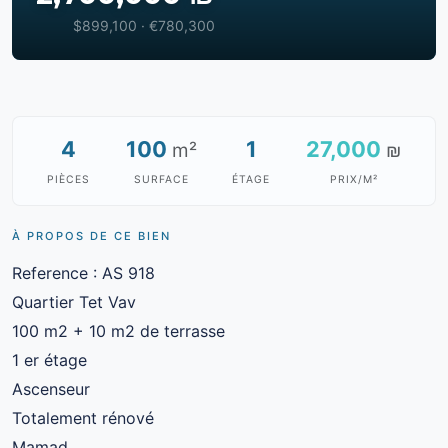
$899,100 · €780,300
4
100
1
27,000
m²
₪
PIÈCES
SURFACE
ÉTAGE
PRIX/M²
À PROPOS DE CE BIEN
Reference : AS 918
Quartier Tet Vav
100 m2 + 10 m2 de terrasse
1 er étage
Ascenseur
Totalement rénové
Mamad