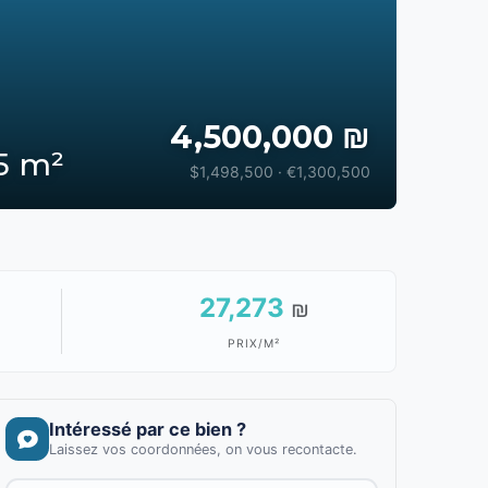
4,500,000 ₪
5 m²
$1,498,500 · €1,300,500
27,273
₪
PRIX/M²
Intéressé par ce bien ?
Laissez vos coordonnées, on vous recontacte.