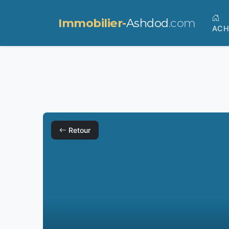
Immobilier-
Ashdod
.com
ACH
Retour