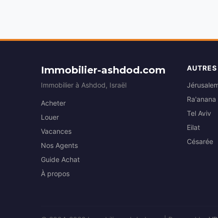
AUTRES
Immobilier-ashdod.com
Immobilier à Ashdod, Israël
Jérusale
Ra'anana
Acheter
Tel Aviv
Louer
Eilat
Vacances
Césarée
Nos Agents
Guide Achat
À propos