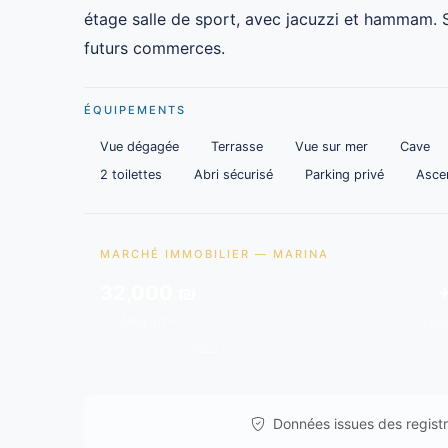
étage salle de sport, avec jacuzzi et hammam. S
futurs commerces.
ÉQUIPEMENTS
Vue dégagée
Terrasse
Vue sur mer
Cave
2 toilettes
Abri sécurisé
Parking privé
Asce
MARCHÉ IMMOBILIER — MARINA
32,000 ₪
Moy./m²
Ten
Données issues de
gov.il
& analyses de marché.
Données issues des registre