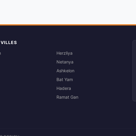
 VILLES
m
Herzliya
Netanya
Ashkelon
Bat Yam
Hadera
Ramat Gan