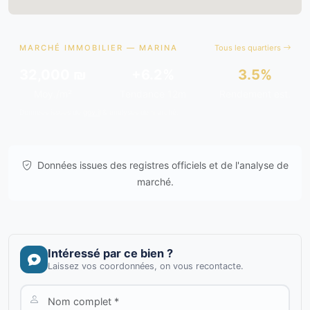
MARCHÉ IMMOBILIER — MARINA
Tous les quartiers
32,000 ₪
+6.2%
3.5%
Moy./m²
Tendance 12m
Rendement est.
Données issues de
gov.il
& analyses de marché.
Données issues des registres officiels et de l'analyse de
marché.
Intéressé par ce bien ?
Laissez vos coordonnées, on vous recontacte.