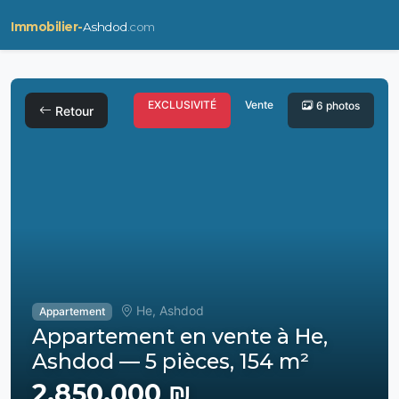
Immobilier-
Ashdod
.com
EXCLUSIVITÉ
Vente
6 photos
Retour
He, Ashdod
Appartement
Appartement en vente à He,
Ashdod — 5 pièces, 154 m²
2,850,000 ₪