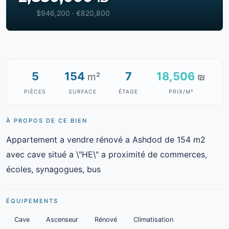
$946,200 · €820,800
5
154
7
18,506
m²
₪
PIÈCES
SURFACE
ÉTAGE
PRIX/M²
À PROPOS DE CE BIEN
Appartement a vendre rénové a Ashdod de 154 m2
avec cave situé a \"HE\" a proximité de commerces,
écoles, synagogues, bus
ÉQUIPEMENTS
Cave
Ascenseur
Rénové
Climatisation