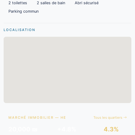
2 toilettes
2 salles de bain
Abri sécurisé
Parking commun
LOCALISATION
MARCHÉ IMMOBILIER — HE
Tous les quartiers
20,000 ₪
+4.8%
4.3%