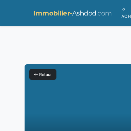
Immobilier-
Ashdod
.com
ACH
Retour