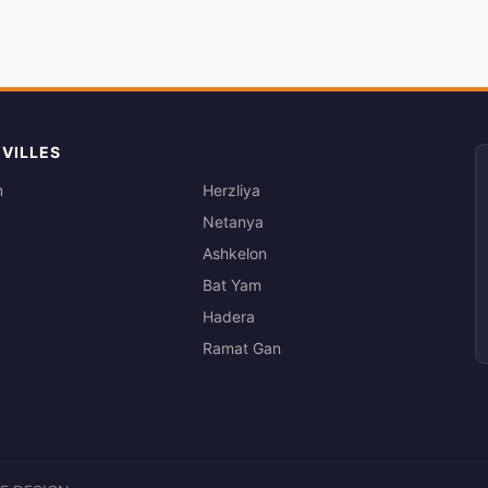
 VILLES
m
Herzliya
Netanya
Ashkelon
Bat Yam
Hadera
Ramat Gan