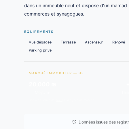
dans un immeuble neuf et dispose d'un mamad e
commerces et synagogues.
ÉQUIPEMENTS
Vue dégagée
Terrasse
Ascenseur
Rénové
Parking privé
MARCHÉ IMMOBILIER — HE
20,000 ₪
Moy./m²
Ten
Données issues de
gov.il
& analyses de marché.
Données issues des registre