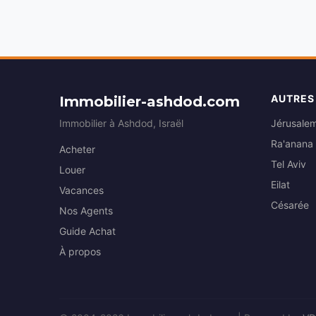
AUTRES
Immobilier-ashdod.com
Immobilier à Ashdod, Israël
Jérusale
Ra'anana
Acheter
Tel Aviv
Louer
Eilat
Vacances
Césarée
Nos Agents
Guide Achat
À propos