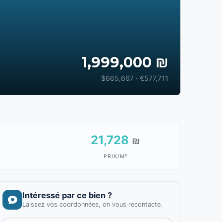
1,999,000 ₪
$665,667 · €577,711
21,728
₪
PRIX/M²
Intéressé par ce bien ?
Laissez vos coordonnées, on vous recontacte.