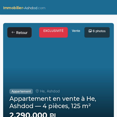
Immobilier-
Ashdod
.com
EXCLUSIVITÉ
Vente
6 photos
Retour
He, Ashdod
Appartement
Appartement en vente à He,
Ashdod — 4 pièces, 125 m²
2,290,000 ₪