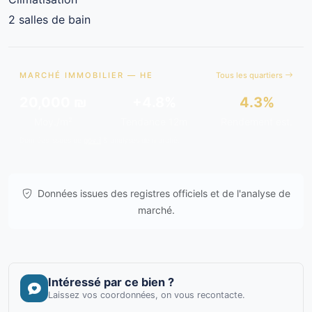
2 salles de bain
MARCHÉ IMMOBILIER — HE
Tous les quartiers
20,000 ₪
+4.8%
4.3%
Moy./m²
Tendance 12m
Rendement est.
Données issues de
gov.il
& analyses de marché.
Données issues des registres officiels et de l'analyse de
marché.
Intéressé par ce bien ?
Laissez vos coordonnées, on vous recontacte.