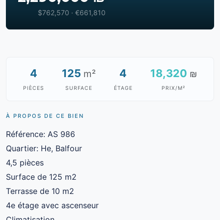
$762,570 · €661,810
4
125
4
18,320
m²
₪
PIÈCES
SURFACE
ÉTAGE
PRIX/M²
À PROPOS DE CE BIEN
Référence: AS 986
Quartier: He, Balfour
4,5 pièces
Surface de 125 m2
Terrasse de 10 m2
4e étage avec ascenseur
Climatisation