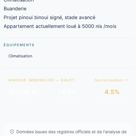
Buanderie
Projet pinoui binoui signé, stade avancé
Appartement actuellement loué à 5000 nis /mois
ÉQUIPEMENTS
Climatisation
MARCHÉ IMMOBILIER — DALET
Tous les quartiers
18,000 ₪
+4.0%
4.5%
Moy./m²
Tendance 12m
Rendement est.
Données issues de
gov.il
& analyses de marché.
Données issues des registres officiels et de l'analyse de