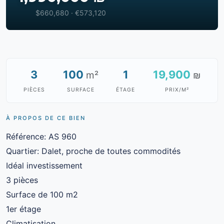
$660,680 · €573,120
3
100
1
19,900
m²
₪
PIÈCES
SURFACE
ÉTAGE
PRIX/M²
À PROPOS DE CE BIEN
Référence: AS 960
Quartier: Dalet, proche de toutes commodités
Idéal investissement
3 pièces
Surface de 100 m2
1er étage
Climatisation