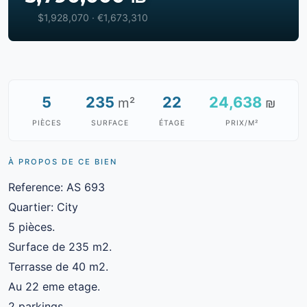
$1,928,070 · €1,673,310
5
235
22
24,638
m²
₪
PIÈCES
SURFACE
ÉTAGE
PRIX/M²
À PROPOS DE CE BIEN
Reference: AS 693
Quartier: City
5 pièces.
Surface de 235 m2.
Terrasse de 40 m2.
Au 22 eme etage.
2 parkings.