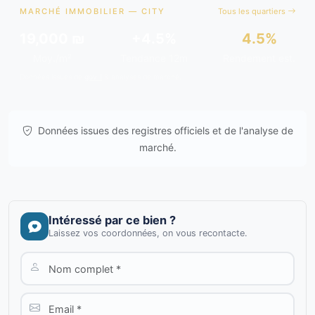
MARCHÉ IMMOBILIER — CITY
Tous les quartiers
19,000 ₪
+4.5%
4.5%
Moy./m²
Tendance 12m
Rendement est.
Données issues de
gov.il
& analyses de marché.
Données issues des registres officiels et de l'analyse de
marché.
Intéressé par ce bien ?
Laissez vos coordonnées, on vous recontacte.