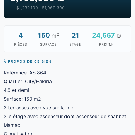
$1,232,100 · €1,069,300
4
150
21
24,667
m²
₪
PIÈCES
SURFACE
ÉTAGE
PRIX/M²
À PROPOS DE CE BIEN
Référence: AS 864
Quartier: City/Hakiria
4,5 et demi
Surface: 150 m2
2 terrasses avec vue sur la mer
21e étage avec ascenseur dont ascenseur de shabbat
Mamad
Climatisation