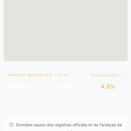
MARCHÉ IMMOBILIER — CITY
Tous les quartiers
19,000 ₪
+4.5%
4.5%
Moy./m²
Tendance 12m
Rendement est.
Données issues de
gov.il
& analyses de marché.
Données issues des registres officiels et de l'analyse de