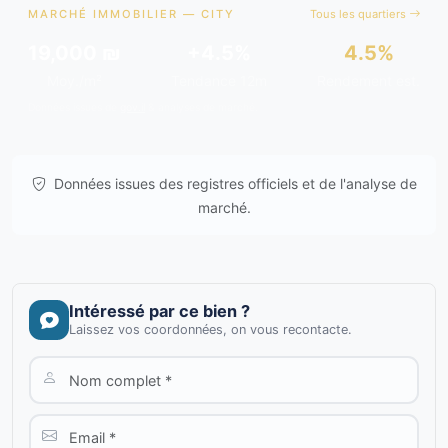
MARCHÉ IMMOBILIER — CITY
Tous les quartiers
19,000 ₪
+4.5%
4.5%
Moy./m²
Tendance 12m
Rendement est.
Données issues de
gov.il
& analyses de marché.
Données issues des registres officiels et de l'analyse de
marché.
Intéressé par ce bien ?
Laissez vos coordonnées, on vous recontacte.