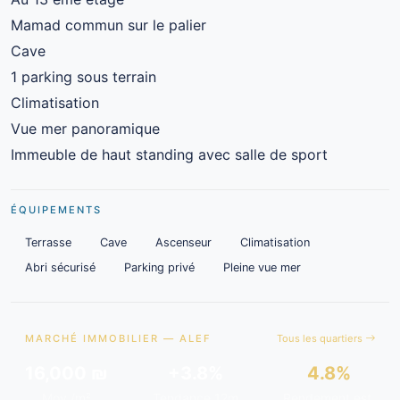
Mamad commun sur le palier
Cave
1 parking sous terrain
Climatisation
Vue mer panoramique
Immeuble de haut standing avec salle de sport
ÉQUIPEMENTS
Terrasse
Cave
Ascenseur
Climatisation
Abri sécurisé
Parking privé
Pleine vue mer
MARCHÉ IMMOBILIER — ALEF
Tous les quartiers
16,000 ₪
+3.8%
4.8%
Moy./m²
Tendance 12m
Rendement est.