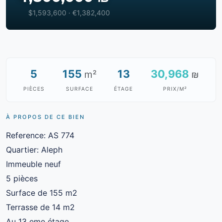
$1,593,600 · €1,382,400
5
155
13
30,968
m²
₪
PIÈCES
SURFACE
ÉTAGE
PRIX/M²
À PROPOS DE CE BIEN
Reference: AS 774
Quartier: Aleph
Immeuble neuf
5 pièces
Surface de 155 m2
Terrasse de 14 m2
Au 13 eme étage