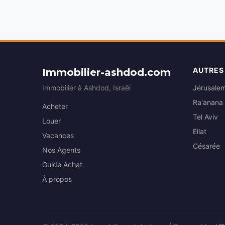
AUTRES
Immobilier-ashdod.com
Immobilier à Ashdod, Israël
Jérusale
Ra'anana
Acheter
Tel Aviv
Louer
Eilat
Vacances
Césarée
Nos Agents
Guide Achat
À propos