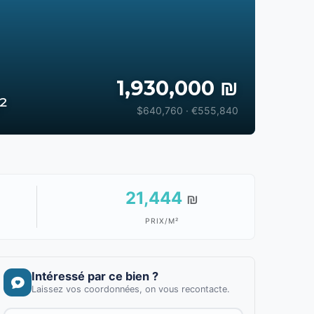
1,930,000 ₪
²
$640,760 · €555,840
21,444
₪
PRIX/M²
Intéressé par ce bien ?
Laissez vos coordonnées, on vous recontacte.