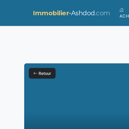
Immobilier-
Ashdod
.com
ACH
Retour