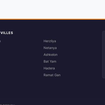
 VILLES
m
Herzliya
Netanya
Ashkelon
Bat Yam
Hadera
Ramat Gan