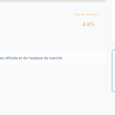
Tous les quartiers
+3.8%
4.8%
dance 12m
Rendement est.
s officiels et de l'analyse de marché.