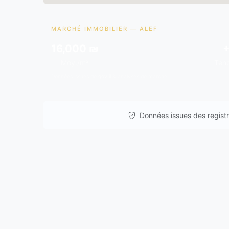
MARCHÉ IMMOBILIER — ALEF
16,000 ₪
Moy./m²
Ten
Données issues de
gov.il
& analyses de marché.
Données issues des registre