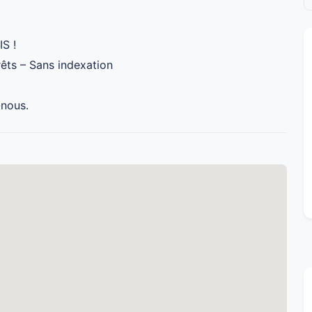
S !
êts – Sans indexation
-nous.