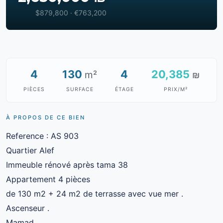
$879,800 · €763,200
4
130
4
20,385
m²
₪
PIÈCES
SURFACE
ÉTAGE
PRIX/M²
À PROPOS DE CE BIEN
Reference : AS 903
Quartier Alef
Immeuble rénové après tama 38
Appartement 4 pièces
de 130 m2 + 24 m2 de terrasse avec vue mer .
Ascenseur .
Mamad .