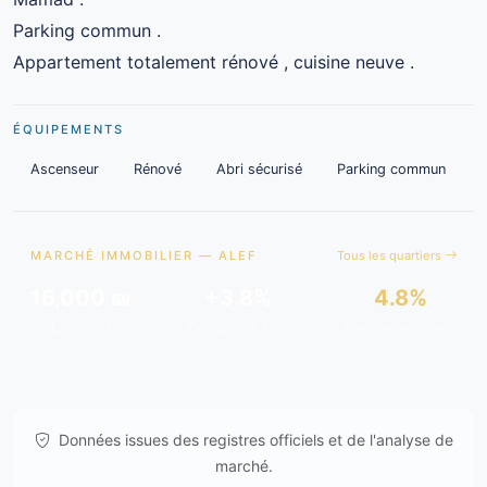
Parking commun .
Appartement totalement rénové , cuisine neuve .
ÉQUIPEMENTS
Ascenseur
Rénové
Abri sécurisé
Parking commun
MARCHÉ IMMOBILIER — ALEF
Tous les quartiers
16,000 ₪
+3.8%
4.8%
Moy./m²
Tendance 12m
Rendement est.
Données issues de
gov.il
& analyses de marché.
Données issues des registres officiels et de l'analyse de
marché.