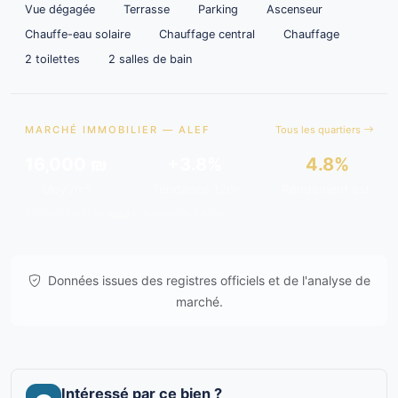
Vue dégagée
Terrasse
Parking
Ascenseur
Chauffe-eau solaire
Chauffage central
Chauffage
2 toilettes
2 salles de bain
MARCHÉ IMMOBILIER — ALEF
Tous les quartiers
16,000 ₪
+3.8%
4.8%
Moy./m²
Tendance 12m
Rendement est.
Données issues de
gov.il
& analyses de marché.
Données issues des registres officiels et de l'analyse de
marché.
Intéressé par ce bien ?