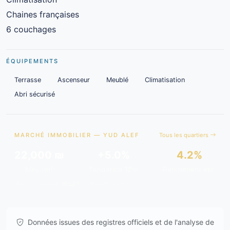
Chaines françaises
6 couchages
ÉQUIPEMENTS
Terrasse
Ascenseur
Meublé
Climatisation
Abri sécurisé
MARCHÉ IMMOBILIER — YUD ALEF
Tous les quartiers
22,000 ₪
+5.0%
4.2%
Moy./m²
Tendance 12m
Rendement est.
Données issues de
gov.il
& analyses de marché.
Données issues des registres officiels et de l'analyse de