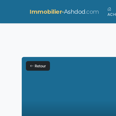
Immobilier-
Ashdod
.com
ACH
Retour