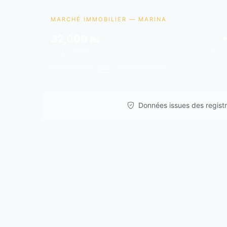
MARCHÉ IMMOBILIER — MARINA
32,000 ₪
Moy./m²
Ten
Données issues de
gov.il
& analyses de marché.
Données issues des registre