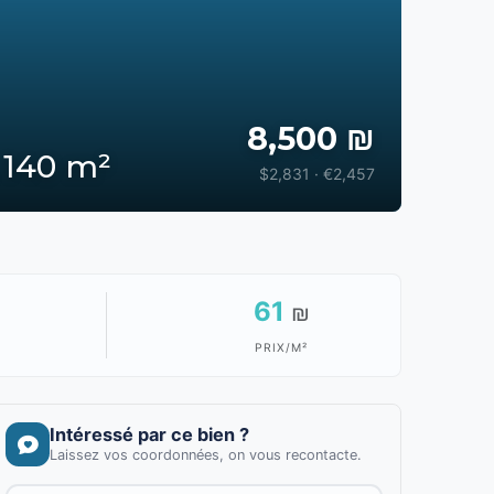
8,500 ₪
 140 m²
$2,831 · €2,457
61
₪
PRIX/M²
Intéressé par ce bien ?
Laissez vos coordonnées, on vous recontacte.