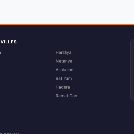
 VILLES
m
Herzliya
Netanya
Ashkelon
Bat Yam
Hadera
Ramat Gan