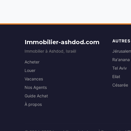
AUTRES
Immobilier-ashdod.com
Immobilier à Ashdod, Israël
Jérusale
Ra'anana
Acheter
Tel Aviv
Louer
Eilat
Vacances
Césarée
Nos Agents
Guide Achat
À propos