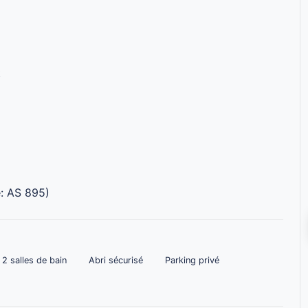
t
e: AS 895)
2 salles de bain
Abri sécurisé
Parking privé