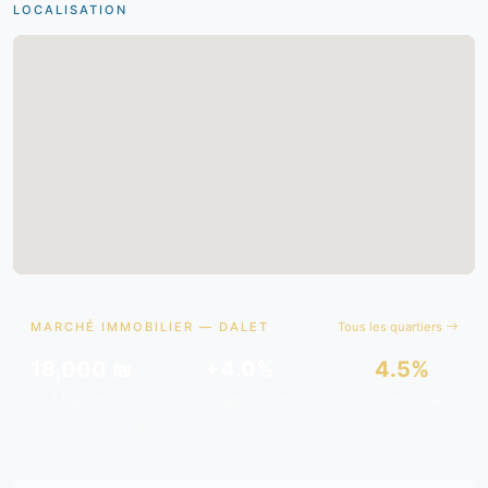
LOCALISATION
MARCHÉ IMMOBILIER — DALET
Tous les quartiers
18,000 ₪
+4.0%
4.5%
Moy./m²
Tendance 12m
Rendement est.
Données issues de
gov.il
& analyses de marché.