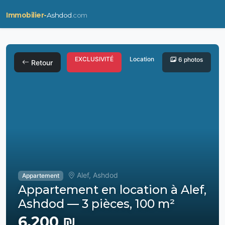
Immobilier-
Ashdod
.com
EXCLUSIVITÉ
Location
6 photos
Retour
Alef, Ashdod
Appartement
Appartement en location à Alef,
Ashdod — 3 pièces, 100 m²
6,200 ₪