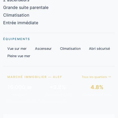
Grande suite parentale
Climatisation
Entrée immédiate
ÉQUIPEMENTS
Vue sur mer
Ascenseur
Climatisation
Abri sécurisé
Pleine vue mer
MARCHÉ IMMOBILIER — ALEF
Tous les quartiers
16,000 ₪
+3.8%
4.8%
Moy./m²
Tendance 12m
Rendement est.
Données issues de
gov.il
& analyses de marché.