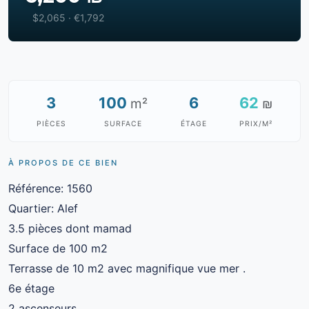
$2,065 · €1,792
3
100
6
62
m²
₪
PIÈCES
SURFACE
ÉTAGE
PRIX/M²
À PROPOS DE CE BIEN
Référence: 1560
Quartier: Alef
3.5 pièces dont mamad
Surface de 100 m2
Terrasse de 10 m2 avec magnifique vue mer .
6e étage
2 ascenseurs